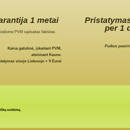
rantija 1 metai
Pristatymas
per 1 
šrašome PVM sąskaitas faktūras.
Puikus pasiri
Kaina galutinė, įskaitant PVM,
atsiimant Kaune.
statymas visoje Lietuvoje + 9 Eurai
tišką sutikimą.