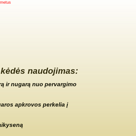
 metus
kėdės naudojimas:
ą ir nugarą nuo pervargimo
garos apkrovos perkelia į
aikyseną