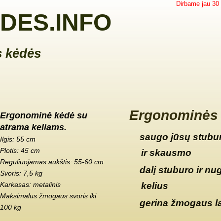
Dirbame jau 30
DES.INFO
 kėdės
Ergonominės 
Ergonominė kėdė su
atrama keliams.
saugo jūsų stubur
Ilgis: 55 cm
Plotis: 45 cm
ir skausmo
Reguliuojamas aukštis: 55-60 cm
dalį stuburo ir nu
Svoris: 7,5 kg
Karkasas: metalinis
kelius
Maksimalus žmogaus svoris iki
gerina žmogaus l
100 kg