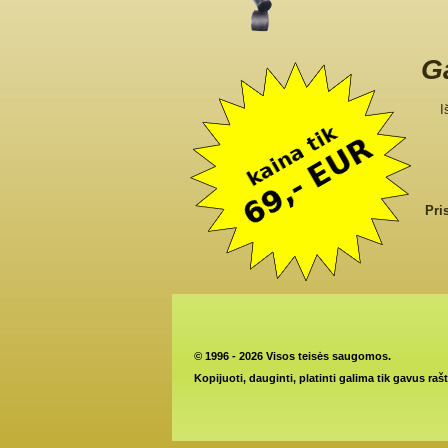
Ga
I
Pri
©
1996 - 2026 Visos teisės saugomos.
Kopijuoti, dauginti, platinti galima tik gavus raš