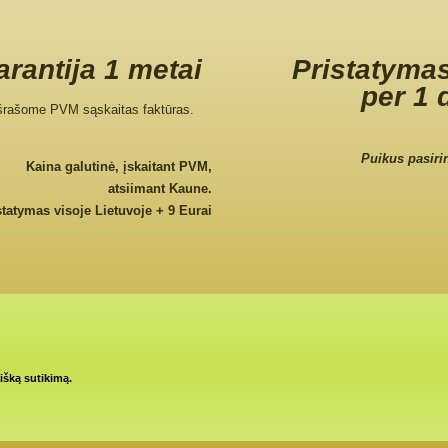
rantija 1 metai
Pristatymas
per 1 
šrašome PVM sąskaitas faktūras.
Puikus pasiri
Kaina galutinė, įskaitant PVM,
atsiimant Kaune.
statymas visoje Lietuvoje + 9 Eurai
tišką sutikimą.