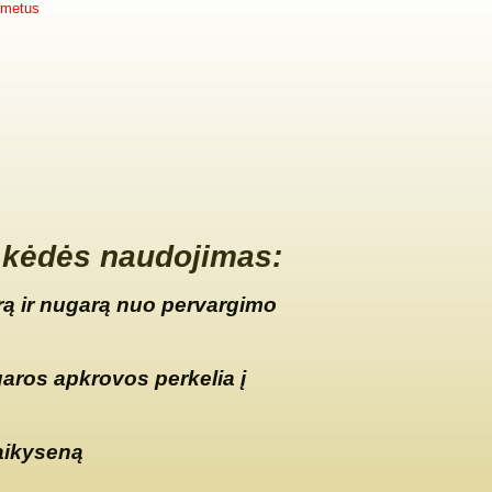
 metus
kėdės naudojimas:
ą ir nugarą nuo pervargimo
garos apkrovos perkelia į
aikyseną