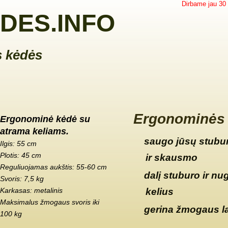
Dirbame jau 30
DES.INFO
 kėdės
Ergonominės 
Ergonominė kėdė su
atrama keliams.
saugo jūsų stubur
Ilgis: 55 cm
Plotis: 45 cm
ir skausmo
Reguliuojamas aukštis: 55-60 cm
dalį stuburo ir nu
Svoris: 7,5 kg
Karkasas: metalinis
kelius
Maksimalus žmogaus svoris iki
gerina žmogaus l
100 kg