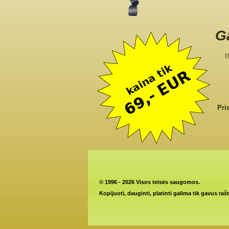
Ga
I
Pri
©
1996 - 2026 Visos teisės saugomos.
Kopijuoti, dauginti, platinti galima tik gavus raš