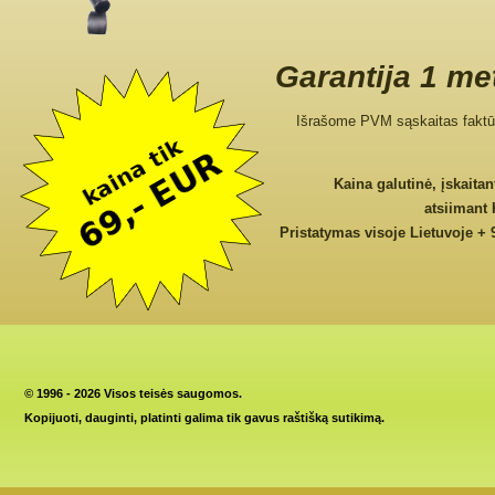
Garantija 1 me
Išrašome PVM sąskaitas faktū
Kaina galutinė, įskaita
atsiimant
Pristatymas visoje Lietuvoje + 
©
1996 - 2026 Visos teisės saugomos.
Kopijuoti, dauginti, platinti galima tik gavus raštišką sutikimą.