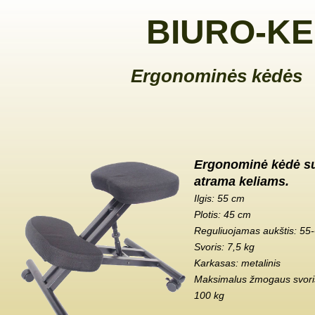
BIURO-KE
Ergonominės kėdės
Ergonominė kėdė s
atrama keliams.
Ilgis: 55 cm
Plotis: 45 cm
Reguliuojamas aukštis: 55
Svoris: 7,5 kg
Karkasas: metalinis
Maksimalus žmogaus svoris
100 kg