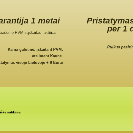
rantija 1 metai
Pristatymas
per 1 
šrašome PVM sąskaitas faktūras.
Puikus pasiri
Kaina galutinė, įskaitant PVM,
atsiimant Kaune.
statymas visoje Lietuvoje + 9 Eurai
tišką sutikimą.