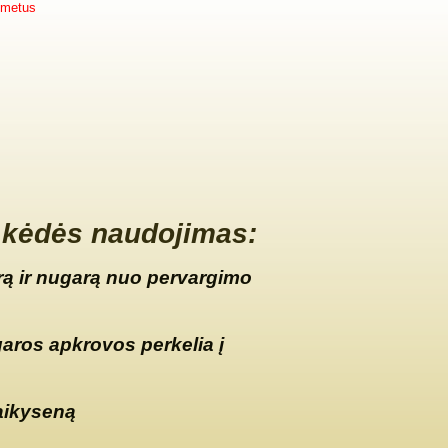
 metus
kėdės naudojimas:
ą ir nugarą nuo pervargimo
garos apkrovos perkelia į
aikyseną