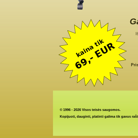
Ga
I
Pri
©
1996 - 2026 Visos teisės saugomos.
Kopijuoti, dauginti, platinti galima tik gavus raš