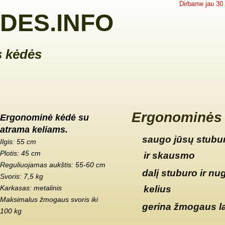
Dirbame jau 30
DES.INFO
 kėdės
Ergonominės 
Ergonominė kėdė su
atrama keliams.
saugo jūsų stubur
Ilgis: 55 cm
Plotis: 45 cm
ir skausmo
Reguliuojamas aukštis: 55-60 cm
dalį stuburo ir nu
Svoris: 7,5 kg
Karkasas: metalinis
kelius
Maksimalus žmogaus svoris iki
gerina žmogaus l
100 kg