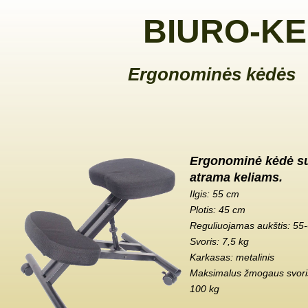
BIURO-KE
Ergonominės kėdės
Ergonominė kėdė s
atrama keliams.
Ilgis: 55 cm
Plotis: 45 cm
Reguliuojamas aukštis: 55
Svoris: 7,5 kg
Karkasas: metalinis
Maksimalus žmogaus svoris
100 kg