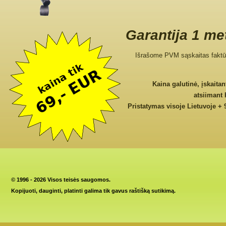
Garantija 1 me
Išrašome PVM sąskaitas faktū
Kaina galutinė, įskaita
atsiimant
Pristatymas visoje Lietuvoje + 
©
1996 - 2026 Visos teisės saugomos.
Kopijuoti, dauginti, platinti galima tik gavus raštišką sutikimą.