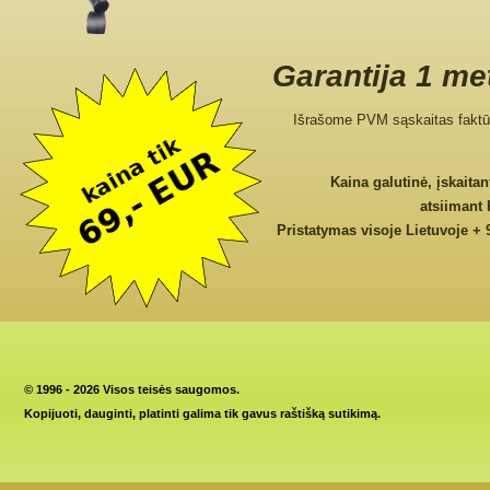
Garantija 1 me
Išrašome PVM sąskaitas faktū
Kaina galutinė, įskaita
atsiimant
Pristatymas visoje Lietuvoje + 
©
1996 - 2026 Visos teisės saugomos.
Kopijuoti, dauginti, platinti galima tik gavus raštišką sutikimą.