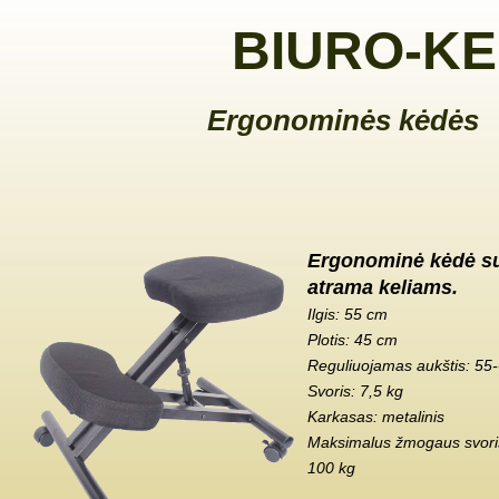
BIURO-KE
Ergonominės kėdės
Ergonominė kėdė s
atrama keliams.
Ilgis: 55 cm
Plotis: 45 cm
Reguliuojamas aukštis: 55
Svoris: 7,5 kg
Karkasas: metalinis
Maksimalus žmogaus svoris
100 kg