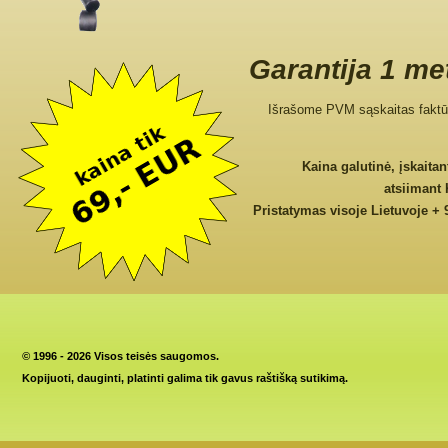
Garantija 1 me
Išrašome PVM sąskaitas faktū
Kaina galutinė, įskaita
atsiimant
Pristatymas visoje Lietuvoje + 
©
1996 - 2026 Visos teisės saugomos.
Kopijuoti, dauginti, platinti galima tik gavus raštišką sutikimą.