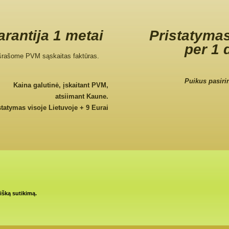
rantija 1 metai
Pristatymas
per 1 
šrašome PVM sąskaitas faktūras.
Puikus pasiri
Kaina galutinė, įskaitant PVM,
atsiimant Kaune.
statymas visoje Lietuvoje + 9 Eurai
tišką sutikimą.