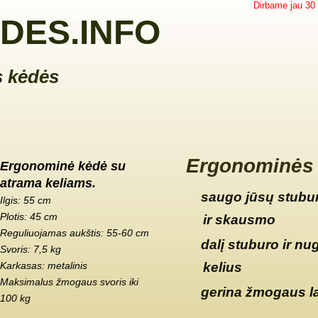
Dirbame jau 30
DES.INFO
 kėdės
Ergonominės 
Ergonominė kėdė su
atrama keliams.
saugo jūsų stubur
Ilgis: 55 cm
Plotis: 45 cm
ir skausmo
Reguliuojamas aukštis: 55-60 cm
dalį stuburo ir nu
Svoris: 7,5 kg
Karkasas: metalinis
kelius
Maksimalus žmogaus svoris iki
gerina žmogaus l
100 kg