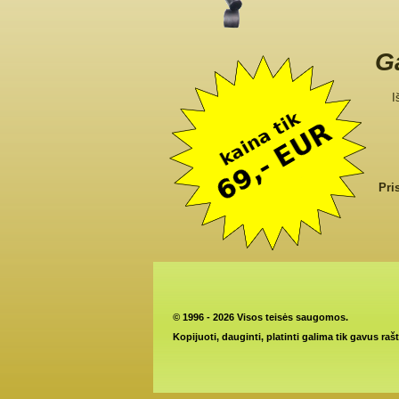
Ga
I
Pri
©
1996 - 2026 Visos teisės saugomos.
Kopijuoti, dauginti, platinti galima tik gavus raš