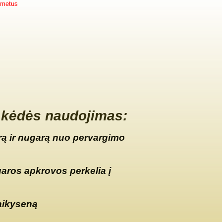
 metus
kėdės naudojimas:
ą ir nugarą nuo pervargimo
garos apkrovos perkelia į
aikyseną