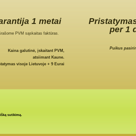
rantija 1 metai
Pristatymas
per 1 
šrašome PVM sąskaitas faktūras.
Puikus pasiri
Kaina galutinė, įskaitant PVM,
atsiimant Kaune.
statymas visoje Lietuvoje + 9 Eurai
tišką sutikimą.