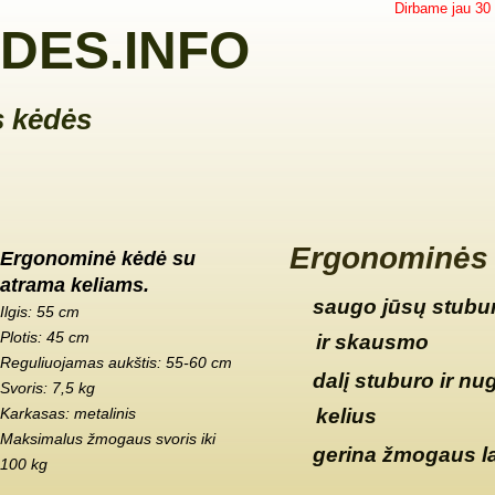
Dirbame jau 30
DES.INFO
 kėdės
Ergonominės 
Ergonominė kėdė su
atrama keliams.
saugo jūsų stubur
Ilgis: 55 cm
Plotis: 45 cm
ir skausmo
Reguliuojamas aukštis: 55-60 cm
dalį stuburo ir nu
Svoris: 7,5 kg
Karkasas: metalinis
kelius
Maksimalus žmogaus svoris iki
gerina žmogaus l
100 kg