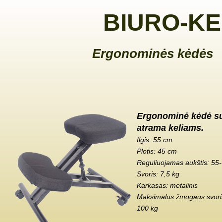
BIURO-KE
Ergonominės kėdės
Ergonominė kėdė s
atrama keliams.
Ilgis: 55 cm
Plotis: 45 cm
Reguliuojamas aukštis: 55
Svoris: 7,5 kg
Karkasas: metalinis
Maksimalus žmogaus svoris
100 kg