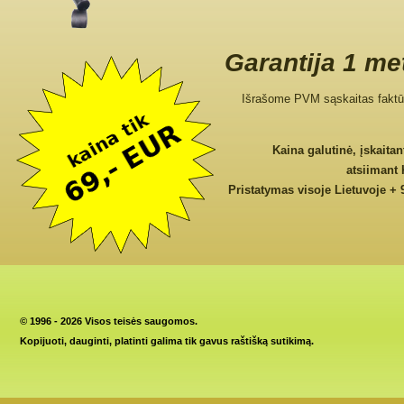
Garantija 1 me
Išrašome PVM sąskaitas faktū
Kaina galutinė, įskaita
atsiimant
Pristatymas visoje Lietuvoje + 
©
1996 - 2026 Visos teisės saugomos.
Kopijuoti, dauginti, platinti galima tik gavus raštišką sutikimą.