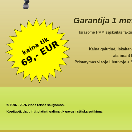
Garantija 1 me
Išrašome PVM sąskaitas faktū
Kaina galutinė, įskaita
atsiimant
Pristatymas visoje Lietuvoje + 
©
1996 - 2026 Visos teisės saugomos.
Kopijuoti, dauginti, platinti galima tik gavus raštišką sutikimą.