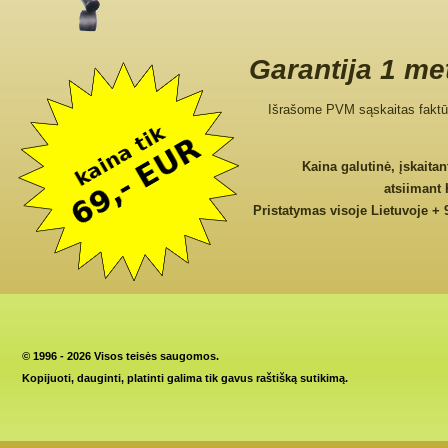
Garantija 1 me
Išrašome PVM sąskaitas faktū
Kaina galutinė, įskaita
atsiimant
Pristatymas visoje Lietuvoje + 
©
1996 - 2026 Visos teisės saugomos.
Kopijuoti, dauginti, platinti galima tik gavus raštišką sutikimą.