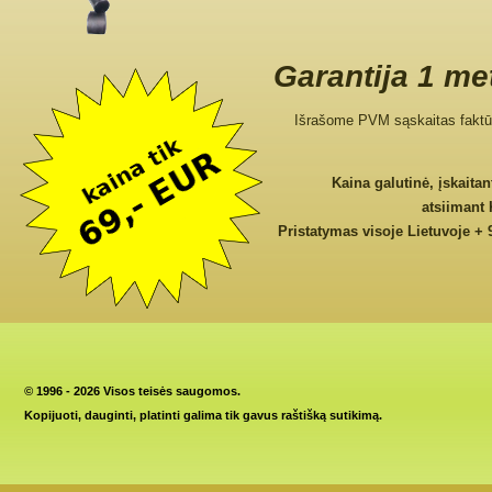
Garantija 1 me
Išrašome PVM sąskaitas faktū
Kaina galutinė, įskaita
atsiimant
Pristatymas visoje Lietuvoje + 
©
1996 - 2026 Visos teisės saugomos.
Kopijuoti, dauginti, platinti galima tik gavus raštišką sutikimą.