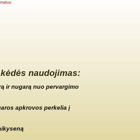
 metus
kėdės naudojimas:
ą ir nugarą nuo pervargimo
garos apkrovos perkelia į
aikyseną