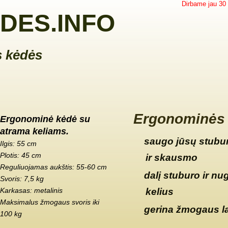
Dirbame jau 30
DES.INFO
 kėdės
Ergonominės 
Ergonominė kėdė su
atrama keliams.
saugo jūsų stubur
Ilgis: 55 cm
Plotis: 45 cm
ir skausmo
Reguliuojamas aukštis: 55-60 cm
dalį stuburo ir nu
Svoris: 7,5 kg
Karkasas: metalinis
kelius
Maksimalus žmogaus svoris iki
gerina žmogaus l
100 kg