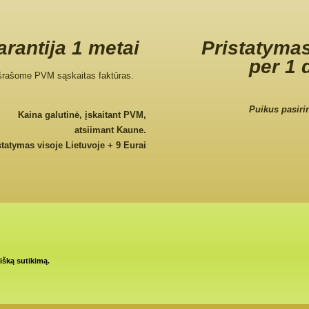
rantija 1 metai
Pristatymas
per 1 
šrašome PVM sąskaitas faktūras.
Puikus pasiri
Kaina galutinė, įskaitant PVM,
atsiimant Kaune.
statymas visoje Lietuvoje + 9 Eurai
tišką sutikimą.