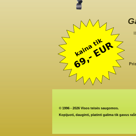
Ga
I
Pri
©
1996 - 2026 Visos teisės saugomos.
Kopijuoti, dauginti, platinti galima tik gavus raš