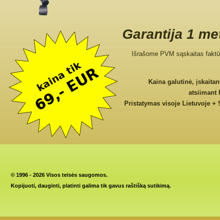
Garantija 1 me
Išrašome PVM sąskaitas faktū
Kaina galutinė, įskaita
atsiimant
Pristatymas visoje Lietuvoje + 
©
1996 - 2026 Visos teisės saugomos.
Kopijuoti, dauginti, platinti galima tik gavus raštišką sutikimą.