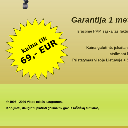
Garantija 1 me
Išrašome PVM sąskaitas faktū
Kaina galutinė, įskaita
atsiimant
Pristatymas visoje Lietuvoje + 
©
1996 - 2026 Visos teisės saugomos.
Kopijuoti, dauginti, platinti galima tik gavus raštišką sutikimą.