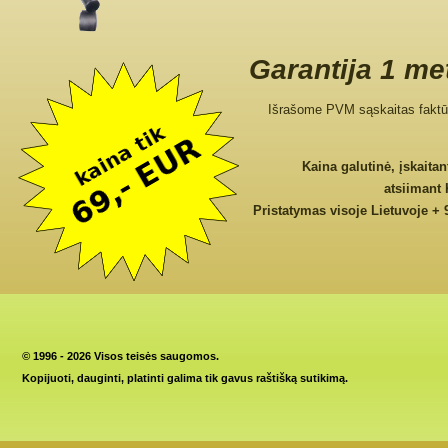
Garantija 1 me
Išrašome PVM sąskaitas faktū
Kaina galutinė, įskaita
atsiimant
Pristatymas visoje Lietuvoje + 
©
1996 - 2026 Visos teisės saugomos.
Kopijuoti, dauginti, platinti galima tik gavus raštišką sutikimą.