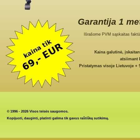
Garantija 1 me
Išrašome PVM sąskaitas faktū
Kaina galutinė, įskaita
atsiimant
Pristatymas visoje Lietuvoje + 
©
1996 - 2026 Visos teisės saugomos.
Kopijuoti, dauginti, platinti galima tik gavus raštišką sutikimą.