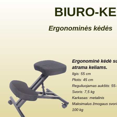
BIURO-KE
Ergonominės kėdės
Ergonominė kėdė s
atrama keliams.
Ilgis: 55 cm
Plotis: 45 cm
Reguliuojamas aukštis: 55
Svoris: 7,5 kg
Karkasas: metalinis
Maksimalus žmogaus svoris
100 kg