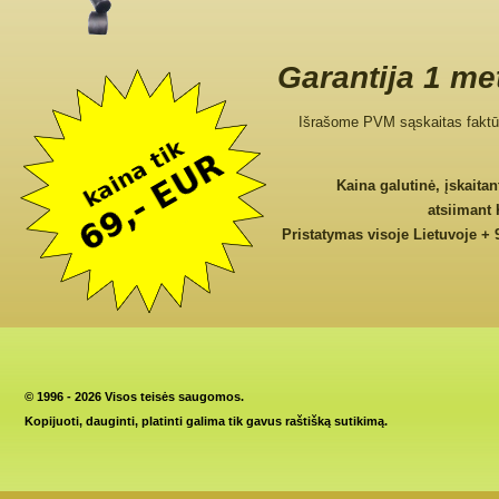
Garantija 1 me
Išrašome PVM sąskaitas faktū
Kaina galutinė, įskaita
atsiimant
Pristatymas visoje Lietuvoje + 
©
1996 - 2026 Visos teisės saugomos.
Kopijuoti, dauginti, platinti galima tik gavus raštišką sutikimą.