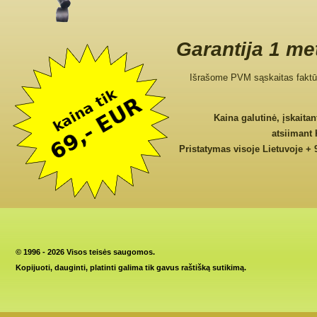
Garantija 1 me
Išrašome PVM sąskaitas faktū
Kaina galutinė, įskaita
atsiimant
Pristatymas visoje Lietuvoje + 
©
1996 - 2026 Visos teisės saugomos.
Kopijuoti, dauginti, platinti galima tik gavus raštišką sutikimą.