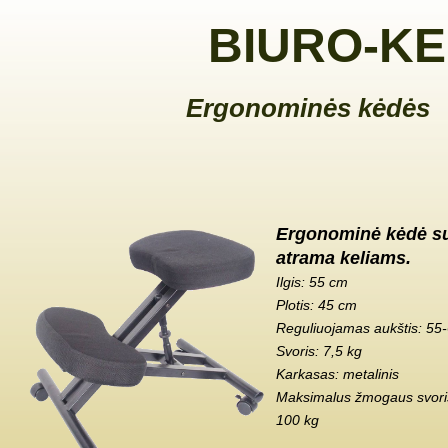
BIURO-KE
Ergonominės kėdės
Ergonominė kėdė s
atrama keliams.
Ilgis: 55 cm
Plotis: 45 cm
Reguliuojamas aukštis: 55
Svoris: 7,5 kg
Karkasas: metalinis
Maksimalus žmogaus svoris
100 kg