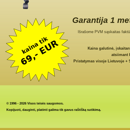
Garantija 1 me
Išrašome PVM sąskaitas faktū
Kaina galutinė, įskaita
atsiimant
Pristatymas visoje Lietuvoje + 
©
1996 - 2026 Visos teisės saugomos.
Kopijuoti, dauginti, platinti galima tik gavus raštišką sutikimą.