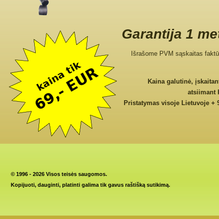
Garantija 1 me
Išrašome PVM sąskaitas faktū
Kaina galutinė, įskaita
atsiimant
Pristatymas visoje Lietuvoje + 
©
1996 - 2026 Visos teisės saugomos.
Kopijuoti, dauginti, platinti galima tik gavus raštišką sutikimą.