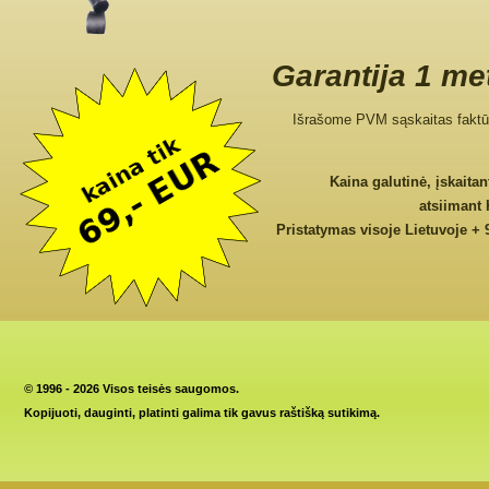
Garantija 1 me
Išrašome PVM sąskaitas faktū
Kaina galutinė, įskaita
atsiimant
Pristatymas visoje Lietuvoje + 
©
1996 - 2026 Visos teisės saugomos.
Kopijuoti, dauginti, platinti galima tik gavus raštišką sutikimą.