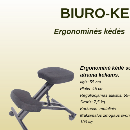
BIURO-KE
Ergonominės kėdės
Ergonominė kėdė s
atrama keliams.
Ilgis: 55 cm
Plotis: 45 cm
Reguliuojamas aukštis: 55
Svoris: 7,5 kg
Karkasas: metalinis
Maksimalus žmogaus svoris
100 kg