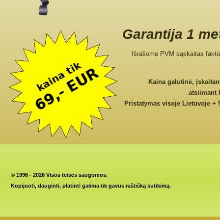
Garantija 1 me
Išrašome PVM sąskaitas faktū
Kaina galutinė, įskaita
atsiimant
Pristatymas visoje Lietuvoje + 
©
1996 - 2026 Visos teisės saugomos.
Kopijuoti, dauginti, platinti galima tik gavus raštišką sutikimą.