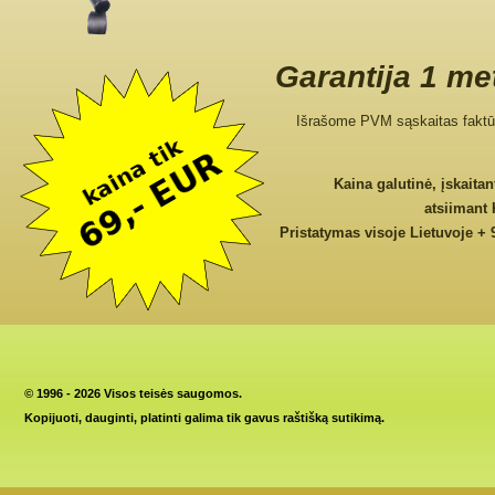
Garantija 1 me
Išrašome PVM sąskaitas faktū
Kaina galutinė, įskaita
atsiimant
Pristatymas visoje Lietuvoje + 
©
1996 - 2026 Visos teisės saugomos.
Kopijuoti, dauginti, platinti galima tik gavus raštišką sutikimą.