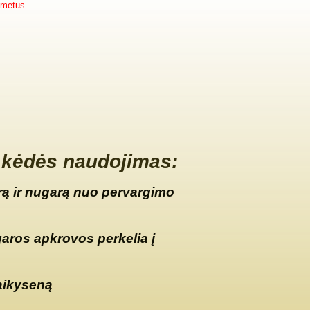
 metus
kėdės naudojimas:
ą ir nugarą nuo pervargimo
garos apkrovos perkelia į
aikyseną