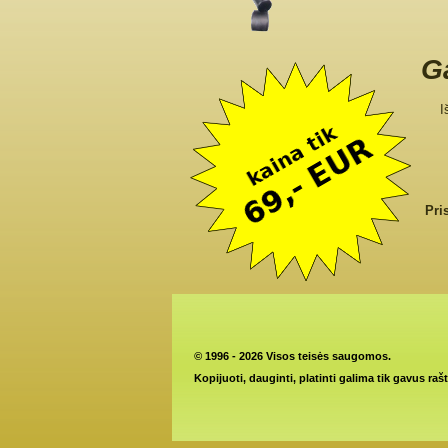
Ga
I
Pri
©
1996 - 2026 Visos teisės saugomos.
Kopijuoti, dauginti, platinti galima tik gavus raš