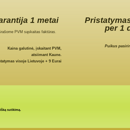
rantija 1 metai
Pristatymas
per 1 
šrašome PVM sąskaitas faktūras.
Puikus pasiri
Kaina galutinė, įskaitant PVM,
atsiimant Kaune.
statymas visoje Lietuvoje + 9 Eurai
tišką sutikimą.