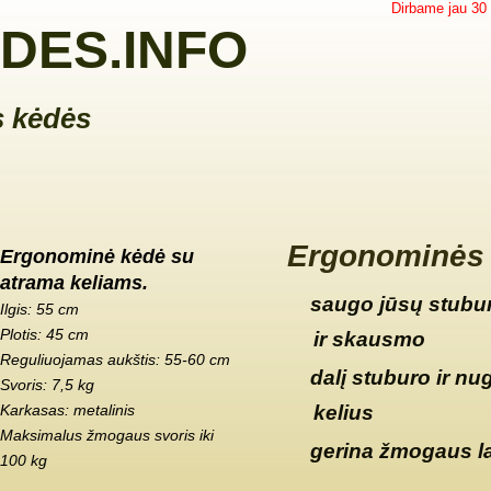
Dirbame jau 30
DES.INFO
 kėdės
Ergonominės 
Ergonominė kėdė su
atrama keliams.
saugo jūsų stubur
Ilgis: 55 cm
Plotis: 45 cm
ir skausmo
Reguliuojamas aukštis: 55-60 cm
dalį stuburo ir nu
Svoris: 7,5 kg
Karkasas: metalinis
kelius
Maksimalus žmogaus svoris iki
gerina žmogaus l
100 kg