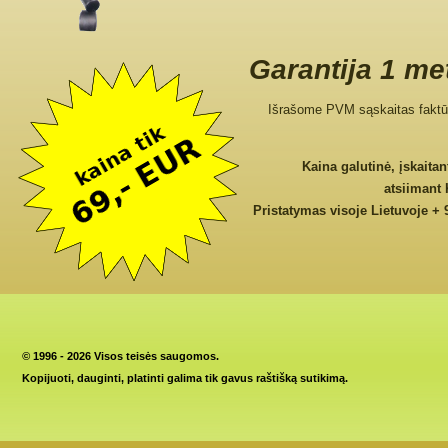
Garantija 1 me
Išrašome PVM sąskaitas faktū
Kaina galutinė, įskaita
atsiimant
Pristatymas visoje Lietuvoje + 
©
1996 - 2026 Visos teisės saugomos.
Kopijuoti, dauginti, platinti galima tik gavus raštišką sutikimą.