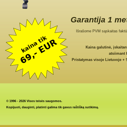
Garantija 1 me
Išrašome PVM sąskaitas faktū
Kaina galutinė, įskaita
atsiimant
Pristatymas visoje Lietuvoje + 
©
1996 - 2026 Visos teisės saugomos.
Kopijuoti, dauginti, platinti galima tik gavus raštišką sutikimą.