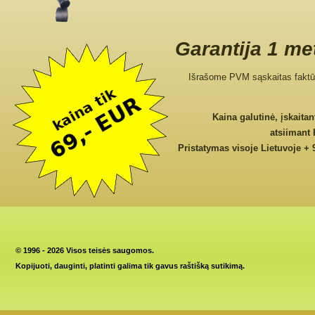
Garantija 1 me
Išrašome PVM sąskaitas faktū
Kaina galutinė, įskaita
atsiimant
Pristatymas visoje Lietuvoje + 
©
1996 - 2026 Visos teisės saugomos.
Kopijuoti, dauginti, platinti galima tik gavus raštišką sutikimą.