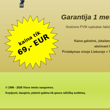
Garantija 1 me
Išrašome PVM sąskaitas faktū
Kaina galutinė, įskaita
atsiimant
Pristatymas visoje Lietuvoje + 
©
1996 - 2026 Visos teisės saugomos.
Kopijuoti, dauginti, platinti galima tik gavus raštišką sutikimą.