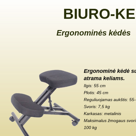
BIURO-KE
Ergonominės kėdės
Ergonominė kėdė s
atrama keliams.
Ilgis: 55 cm
Plotis: 45 cm
Reguliuojamas aukštis: 55
Svoris: 7,5 kg
Karkasas: metalinis
Maksimalus žmogaus svoris
100 kg