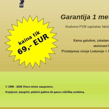
Garantija 1 me
Išrašome PVM sąskaitas faktū
Kaina galutinė, įskaita
atsiimant
Pristatymas visoje Lietuvoje + 
©
1996 - 2026 Visos teisės saugomos.
Kopijuoti, dauginti, platinti galima tik gavus raštišką sutikimą.