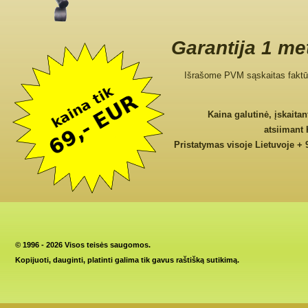
Garantija 1 me
Išrašome PVM sąskaitas faktū
Kaina galutinė, įskaita
atsiimant
Pristatymas visoje Lietuvoje + 
©
1996 - 2026 Visos teisės saugomos.
Kopijuoti, dauginti, platinti galima tik gavus raštišką sutikimą.