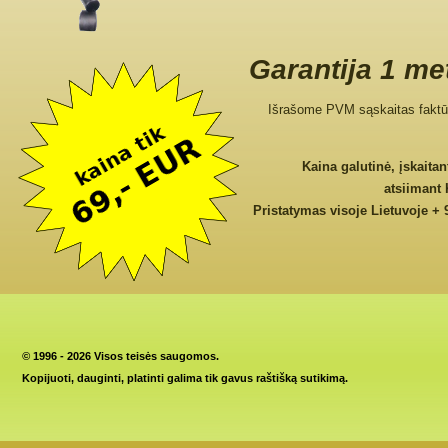
Garantija 1 me
Išrašome PVM sąskaitas faktū
Kaina galutinė, įskaita
atsiimant
Pristatymas visoje Lietuvoje + 
©
1996 - 2026 Visos teisės saugomos.
Kopijuoti, dauginti, platinti galima tik gavus raštišką sutikimą.