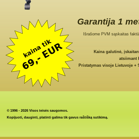
Garantija 1 me
Išrašome PVM sąskaitas faktū
Kaina galutinė, įskaita
atsiimant
Pristatymas visoje Lietuvoje + 
©
1996 - 2026 Visos teisės saugomos.
Kopijuoti, dauginti, platinti galima tik gavus raštišką sutikimą.