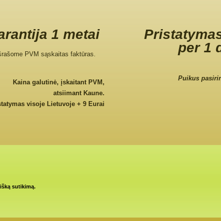
rantija 1 metai
Pristatymas
per 1 
šrašome PVM sąskaitas faktūras.
Puikus pasiri
Kaina galutinė, įskaitant PVM,
atsiimant Kaune.
statymas visoje Lietuvoje + 9 Eurai
tišką sutikimą.