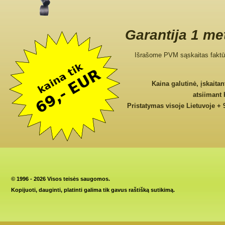
Garantija 1 me
Išrašome PVM sąskaitas faktū
Kaina galutinė, įskaita
atsiimant
Pristatymas visoje Lietuvoje + 
©
1996 - 2026 Visos teisės saugomos.
Kopijuoti, dauginti, platinti galima tik gavus raštišką sutikimą.