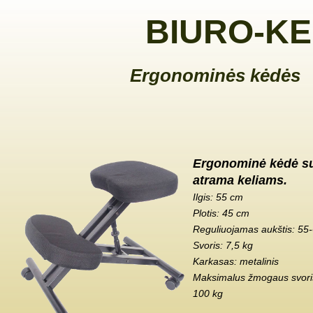
BIURO-KE
Ergonominės kėdės
Ergonominė kėdė s
atrama keliams.
Ilgis: 55 cm
Plotis: 45 cm
Reguliuojamas aukštis: 55
Svoris: 7,5 kg
Karkasas: metalinis
Maksimalus žmogaus svoris
100 kg