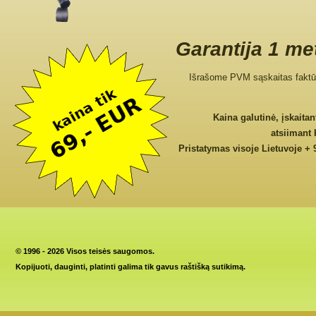
Garantija 1 me
Išrašome PVM sąskaitas faktū
Kaina galutinė, įskaita
atsiimant
Pristatymas visoje Lietuvoje + 
©
1996 - 2026 Visos teisės saugomos.
Kopijuoti, dauginti, platinti galima tik gavus raštišką sutikimą.