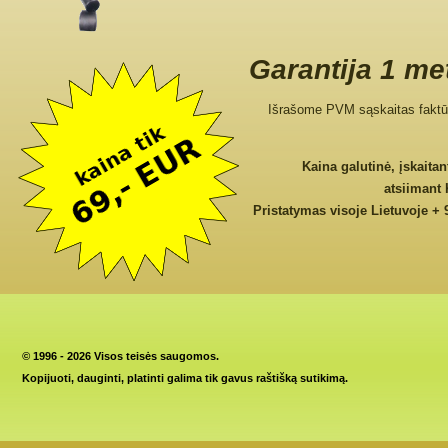
Garantija 1 me
Išrašome PVM sąskaitas faktū
Kaina galutinė, įskaita
atsiimant
Pristatymas visoje Lietuvoje + 
©
1996 - 2026 Visos teisės saugomos.
Kopijuoti, dauginti, platinti galima tik gavus raštišką sutikimą.