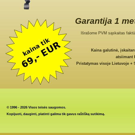
Garantija 1 me
Išrašome PVM sąskaitas faktū
Kaina galutinė, įskaita
atsiimant
Pristatymas visoje Lietuvoje + 
©
1996 - 2026 Visos teisės saugomos.
Kopijuoti, dauginti, platinti galima tik gavus raštišką sutikimą.