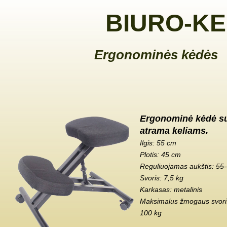
BIURO-KE
Ergonominės kėdės
Ergonominė kėdė s
atrama keliams.
Ilgis: 55 cm
Plotis: 45 cm
Reguliuojamas aukštis: 55
Svoris: 7,5 kg
Karkasas: metalinis
Maksimalus žmogaus svoris
100 kg