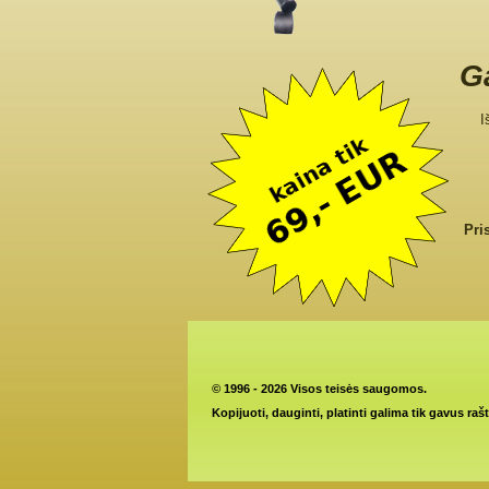
Ga
I
Pri
©
1996 - 2026 Visos teisės saugomos.
Kopijuoti, dauginti, platinti galima tik gavus raš