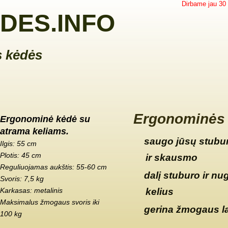
Dirbame jau 30
DES.INFO
 kėdės
Ergonominės 
Ergonominė kėdė su
atrama keliams.
saugo jūsų stubur
Ilgis: 55 cm
Plotis: 45 cm
ir skausmo
Reguliuojamas aukštis: 55-60 cm
dalį stuburo ir nu
Svoris: 7,5 kg
Karkasas: metalinis
kelius
Maksimalus žmogaus svoris iki
gerina žmogaus l
100 kg