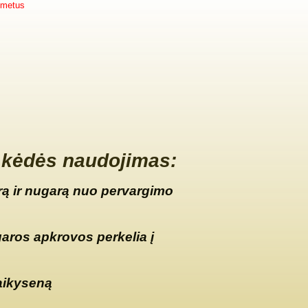
 metus
kėdės naudojimas:
ą ir nugarą nuo pervargimo
garos apkrovos perkelia į
aikyseną