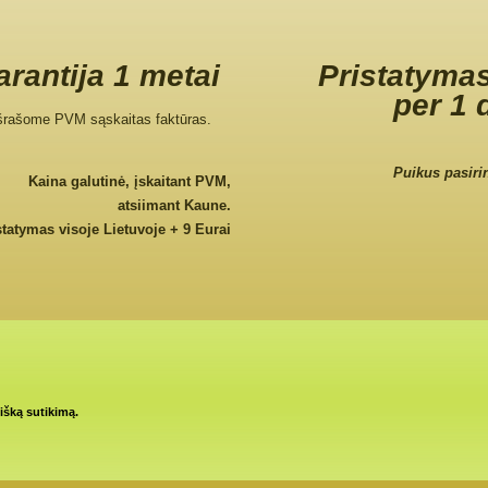
rantija 1 metai
Pristatymas
per 1 
šrašome PVM sąskaitas faktūras.
Puikus pasiri
Kaina galutinė, įskaitant PVM,
atsiimant Kaune.
statymas visoje Lietuvoje + 9 Eurai
tišką sutikimą.