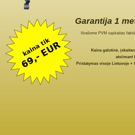
Garantija 1 me
Išrašome PVM sąskaitas faktū
Kaina galutinė, įskaita
atsiimant
Pristatymas visoje Lietuvoje + 