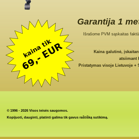
Garantija 1 me
Išrašome PVM sąskaitas faktū
Kaina galutinė, įskaita
atsiimant
Pristatymas visoje Lietuvoje + 
©
1996 - 2026 Visos teisės saugomos.
Kopijuoti, dauginti, platinti galima tik gavus raštišką sutikimą.