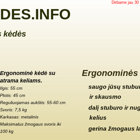
Dirbame jau 30
DES.INFO
 kėdės
Ergonominės 
Ergonominė kėdė su
atrama keliams.
saugo jūsų stubur
Ilgis: 55 cm
Plotis: 45 cm
ir skausmo
Reguliuojamas aukštis: 55-60 cm
dalį stuburo ir nu
Svoris: 7,5 kg
Karkasas: metalinis
kelius
Maksimalus žmogaus svoris iki
gerina žmogaus l
100 kg