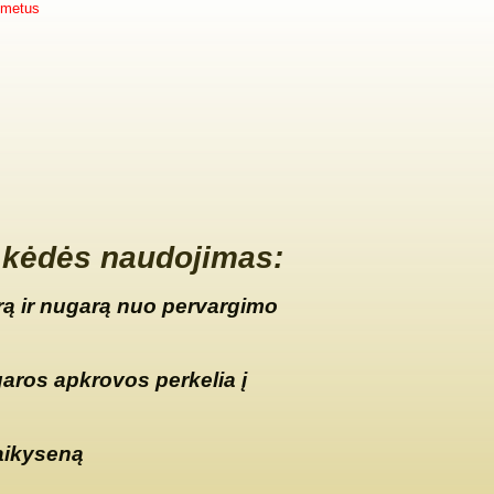
 metus
kėdės naudojimas:
ą ir nugarą nuo pervargimo
garos apkrovos perkelia į
aikyseną