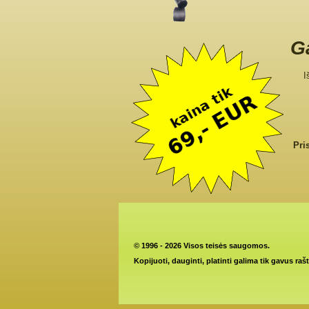
Ga
I
Pri
©
1996 - 2026 Visos teisės saugomos.
Kopijuoti, dauginti, platinti galima tik gavus raš