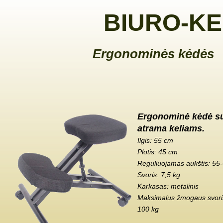
BIURO-KE
Ergonominės kėdės
Ergonominė kėdė s
atrama keliams.
Ilgis: 55 cm
Plotis: 45 cm
Reguliuojamas aukštis: 55
Svoris: 7,5 kg
Karkasas: metalinis
Maksimalus žmogaus svoris
100 kg