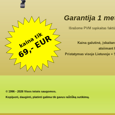
Garantija 1 me
Išrašome PVM sąskaitas faktū
Kaina galutinė, įskaita
atsiimant
Pristatymas visoje Lietuvoje + 
©
1996 - 2026 Visos teisės saugomos.
Kopijuoti, dauginti, platinti galima tik gavus raštišką sutikimą.