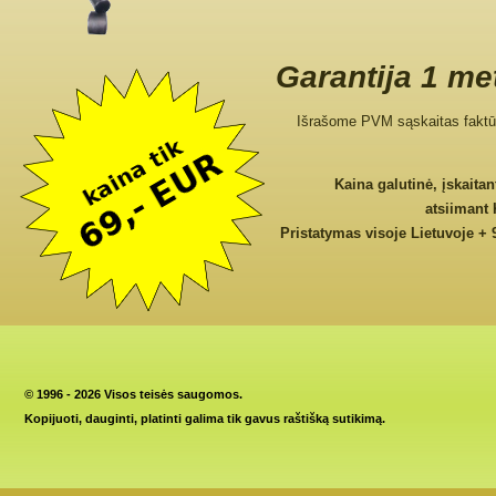
Garantija 1 me
Išrašome PVM sąskaitas faktū
Kaina galutinė, įskaita
atsiimant
Pristatymas visoje Lietuvoje + 
©
1996 - 2026 Visos teisės saugomos.
Kopijuoti, dauginti, platinti galima tik gavus raštišką sutikimą.