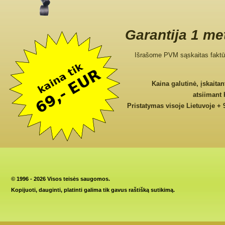
Garantija 1 me
Išrašome PVM sąskaitas faktū
Kaina galutinė, įskaita
atsiimant
Pristatymas visoje Lietuvoje + 
©
1996 - 2026 Visos teisės saugomos.
Kopijuoti, dauginti, platinti galima tik gavus raštišką sutikimą.