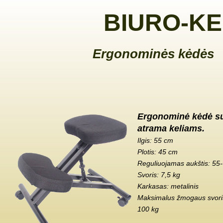
BIURO-KE
Ergonominės kėdės
Ergonominė kėdė s
atrama keliams.
Ilgis: 55 cm
Plotis: 45 cm
Reguliuojamas aukštis: 55
Svoris: 7,5 kg
Karkasas: metalinis
Maksimalus žmogaus svoris
100 kg