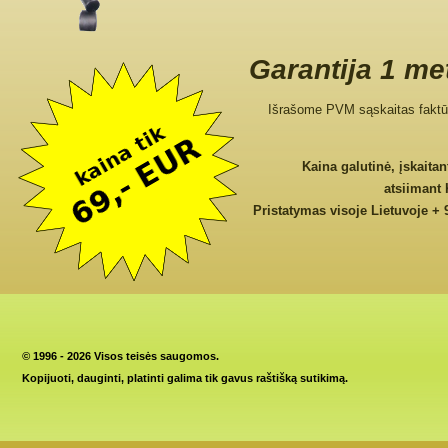
Garantija 1 me
Išrašome PVM sąskaitas faktū
Kaina galutinė, įskaita
atsiimant
Pristatymas visoje Lietuvoje + 
©
1996 - 2026 Visos teisės saugomos.
Kopijuoti, dauginti, platinti galima tik gavus raštišką sutikimą.