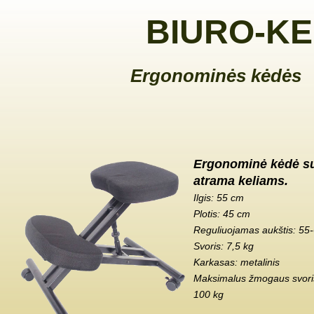
BIURO-KE
Ergonominės kėdės
Ergonominė kėdė s
atrama keliams.
Ilgis: 55 cm
Plotis: 45 cm
Reguliuojamas aukštis: 55
Svoris: 7,5 kg
Karkasas: metalinis
Maksimalus žmogaus svoris
100 kg