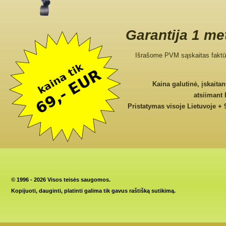
Garantija 1 me
Išrašome PVM sąskaitas faktū
Kaina galutinė, įskaita
atsiimant
Pristatymas visoje Lietuvoje + 
©
1996 - 2026 Visos teisės saugomos.
Kopijuoti, dauginti, platinti galima tik gavus raštišką sutikimą.