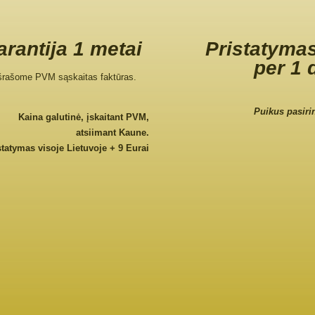
rantija 1 metai
Pristatymas
per 1 
šrašome PVM sąskaitas faktūras.
Puikus pasiri
Kaina galutinė, įskaitant PVM,
atsiimant Kaune.
statymas visoje Lietuvoje + 9 Eurai