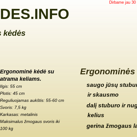
Dirbame jau 30
DES.INFO
 kėdės
Ergonominės 
Ergonominė kėdė su
atrama keliams.
saugo jūsų stubur
Ilgis: 55 cm
Plotis: 45 cm
ir skausmo
Reguliuojamas aukštis: 55-60 cm
dalį stuburo ir nu
Svoris: 7,5 kg
Karkasas: metalinis
kelius
Maksimalus žmogaus svoris iki
gerina žmogaus l
100 kg