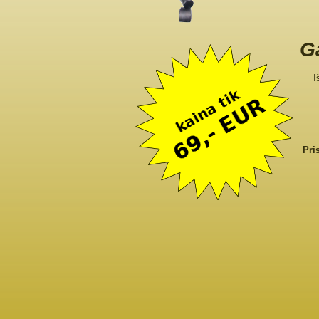
Ga
I
Pri