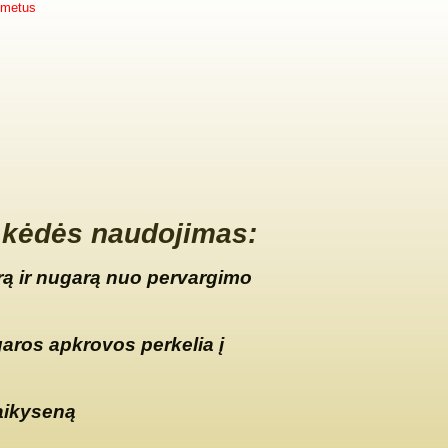
 metus
kėdės naudojimas:
ą ir nugarą nuo pervargimo
garos apkrovos perkelia į
aikyseną