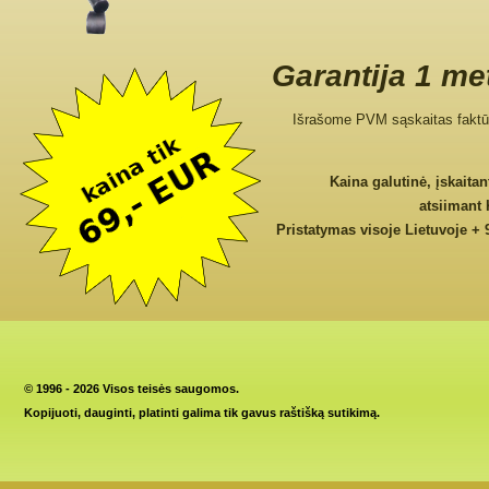
Garantija 1 me
Išrašome PVM sąskaitas faktū
Kaina galutinė, įskaita
atsiimant
Pristatymas visoje Lietuvoje + 
©
1996 - 2026 Visos teisės saugomos.
Kopijuoti, dauginti, platinti galima tik gavus raštišką sutikimą.